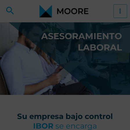
Ir
Buscar
al
Ma
contenido
Me
ASESORAMIENTO
LABORAL
Su empresa bajo control
IBOR
se encarga