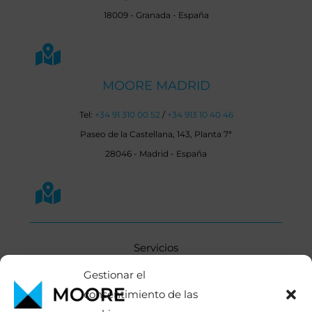
18009 - Granada - España
MOORE MADRID
Tel:
+34 91 310 00 52
/
+34 913 10 40 46
Paseo de la Castellana, 143, Planta 7ª
28046 - Madrid - España
Servicios
Sectores
Gestionar el
consentimiento de las
Conócenos