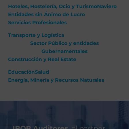
Hoteles, Hostelería, Ocio y Turismo
Naviero
Entidades sin Ánimo de Lucro
Servicios Profesionales
Transporte y Logística
Sector Público y entidades
Gubernamentales
Construcción y Real Estate
Educación
Salud
Energía, Minería y Recursos Naturales
IBOR Auditores
, el partner