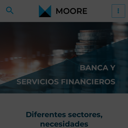
Ir
Buscar
al
Ma
contenido
Me
BANCA Y
SERVICIOS FINANCIEROS
Diferentes sectores,
necesidades